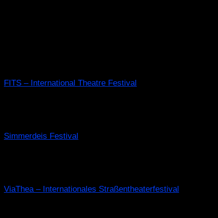
In den kommenden Wochen verwandeln wir den
öffentlichen Raum in neue Bühnen voller Bilder
und Emotionen. Unsere Reise führt uns quer
durch Europa – von Rumänien über die
Niederlande zurück nach Deutschland. Let’s go!
21. und 22.06.2026 – Sibiu (RO): CREATURES
FITS – International Theatre Festival
Wann: 19:30 Uhr
Wo: Strada Nicolae Bălcescu, Sibiu
26.06.2026 – Drachten (NL): FIREBIRDS
Simmerdeis Festival
Wann: 22:15 Uhr
Start: Laweiplein, Drachten
03. und 04.07.2026 – Görlitz (D): CREATURES
ViaThea – Internationales Straßentheaterfestival
Wann: 18:00 / 22:00 Uhr
Wo: Fischmarkt, Görlitz