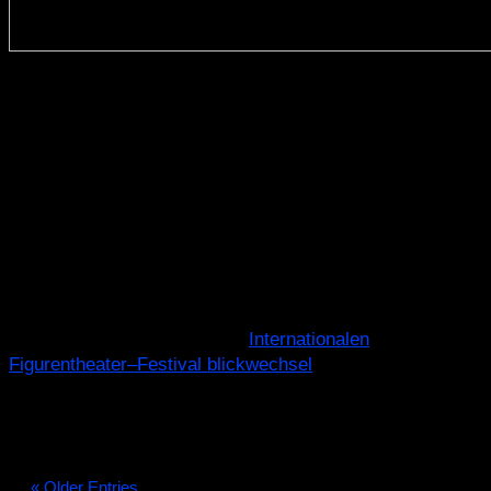
© Caroline Martin
Mai 2026
29. Mai 2026 – Magdeburg
UPSIDE DOWN
Klosterbergegarten
Beginn: 21:20 Uhr
UPSIDE DOWN startet beim
Internationalen
Figurentheater–Festival blickwechsel
in die neue
Saison – wir freuen uns auf euch!
« Older Entries