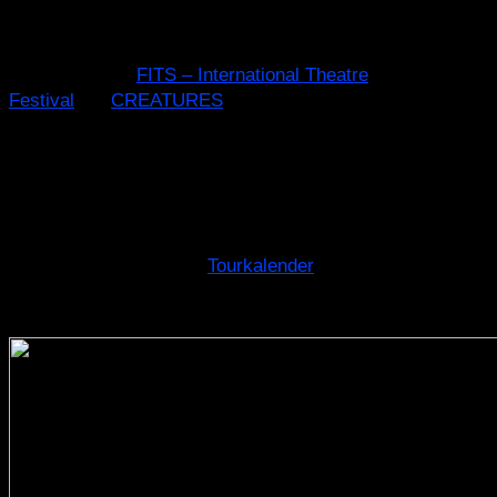
Nächster Halt: Rumänien!
In wenigen Tagen verwandeln wir die Straßen
von Sibiu beim
FITS – International Theatre
Festival
mit
CREATURES
in eine Bühne. Seid ihr
bereit?
🗓️ WANN: 21. & 22.06.2026, 19:30 Uhr / 20:00
Uhr
📍 WO: Sibiu, Strada Nicolae Bălcescu
Weitere Tourtermine im
Tourkalender