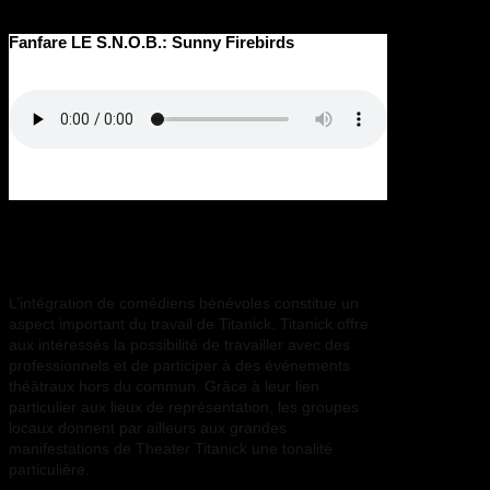
Fanfare LE S.N.O.B.: Sunny Firebirds
Les bénévoles
L’intégration de comédiens bénévoles constitue un
aspect important du travail de Titanick. Titanick offre
aux intéressés la possibilité de travailler avec des
professionnels et de participer à des événements
théâtraux hors du commun. Grâce à leur lien
particulier aux lieux de représentation, les groupes
locaux donnent par ailleurs aux grandes
manifestations de Theater Titanick une tonalité
particulière.