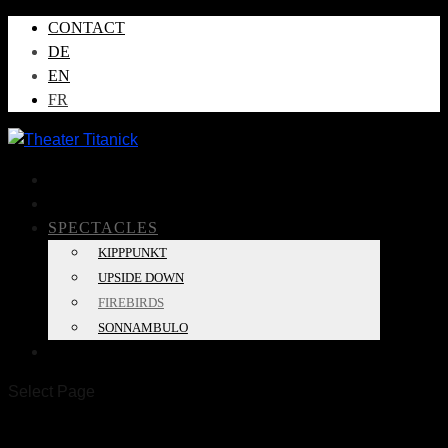
CONTACT
DE
EN
FR
LA COMPAGNIE
AGENDA
SPECTACLES
KIPPPUNKT
UPSIDE DOWN
FIREBIRDS
SONNAMBULO
PROJETS
Select Page