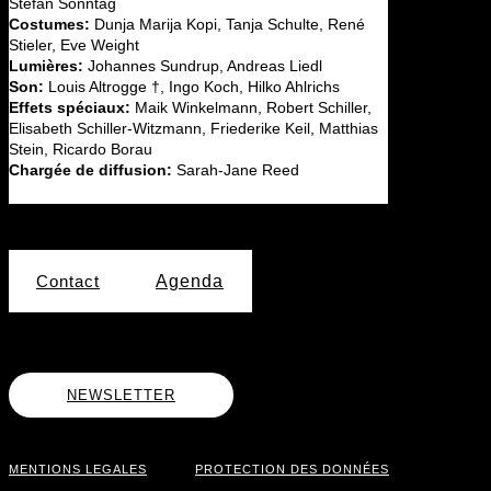
Stefan Sonntag
Costumes:
Dunja Marija Kopi, Tanja Schulte, René
Stieler, Eve Weight
Lumières:
Johannes Sundrup, Andreas Liedl
Son:
Louis Altrogge †, Ingo Koch, Hilko Ahlrichs
Effets spéciaux:
Maik Winkelmann, Robert Schiller,
Elisabeth Schiller-Witzmann, Friederike Keil, Matthias
Stein, Ricardo Borau
Chargée de diffusion:
Sarah-Jane Reed
Contact
Agenda
NEWSLETTER
MENTIONS LEGALES
PROTECTION DES DONNÉES