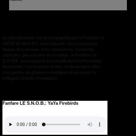
La musique
La déambulation est accompagnée par la Fanfare Le
SNOB de Niort (F), avec laquelle nous coopérons
depuis des années. Avec saxophone, trompette,
clarinette, percussions et un banjo, la Fanfare Le
S.N.O.B. accompagne à merveille les bouffonneries
des pilotes ! La musique festive et dynamique offre
une palette de phases mélodiques mais aussi de
collages sonores chaotiques.
Fanfare LE S.N.O.B.: YaYa Firebirds