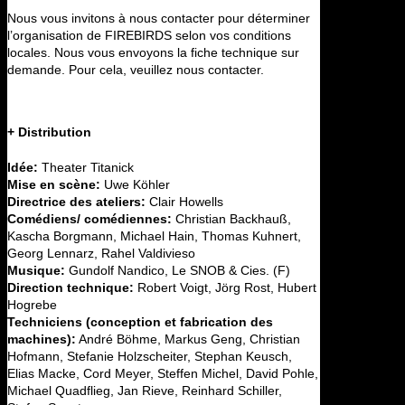
Nous vous invitons à nous contacter pour déterminer
l’organisation de FIREBIRDS selon vos conditions
locales. Nous vous envoyons la fiche technique sur
demande. Pour cela, veuillez nous contacter.
+ Distribution
Idée:
Theater Titanick
Mise en scène:
Uwe Köhler
Directrice des ateliers:
Clair Howells
Comédiens/ comédiennes:
Christian Backhauß,
Kascha Borgmann, Michael Hain, Thomas Kuhnert,
Georg Lennarz, Rahel Valdivieso
Musique:
Gundolf Nandico, Le SNOB & Cies. (F)
Direction technique:
Robert Voigt, Jörg Rost, Hubert
Hogrebe
Techniciens (conception et fabrication des
machines):
André Böhme, Markus Geng, Christian
Hofmann, Stefanie Holzscheiter, Stephan Keusch,
Elias Macke, Cord Meyer, Steffen Michel, David Pohle,
Michael Quadflieg, Jan Rieve, Reinhard Schiller,