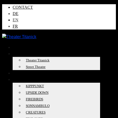
CONTACT
DE
EN
FR
NEWS
ABOUT US
Theater Titanick
Street Theatre
TOUR DATES
PRODUCTIONS
KIPPPUNKT
UPSIDE DOWN
FIREBIRDS
SONNAMBULO
CREATURES