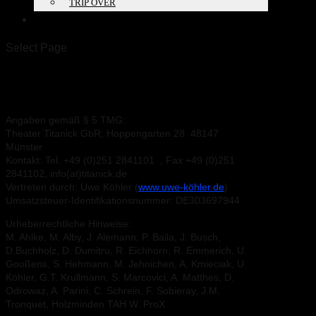
TRIP OVER
PROJECTS
Select Page
Legal Notice
Angaben gemäß § 5 TMG:
Theater Titanick GbR, Hoppengarten 28 48147
Münster
Kontakt: Tel. +49 (0)251 2841101 , Fax +49 (0)251
2841102, info(at)titanick.de
Vertreten durch: Uwe Köhler (
www.uwe-köhler.de
)
Umsatzsteuer-Identifikationsnummer: DE303697944
Urheberrechtliche Hinweise:
M. Ahlke, M. Alby, J. Alemann, P. Baila, J. Busch,
D.Buchholz, D. Dumitru, R. Eichhorn, R. Emmerich, U.
Gooßens, S. Hehmann, M. Jehnichen, A. Kmieciak, U.
Köhler, G.T. Krullmann, S. Marcovici, A. Matthes, D.
Odrowaz, A. Parini, C. Schrein, F. Sobieray, J.M.
Tronquet, Holzminden TAH W. ProX