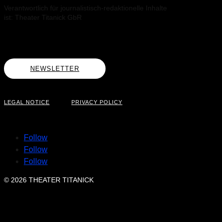
Verantwortlich für journalistisch-redaktionelle Inhalte
ist: Theater Titanick GbR
NEWSLETTER
LEGAL NOTICE
PRIVACY POLICY
Follow
Follow
Follow
© 2026 THEATER TITANICK
KURISV