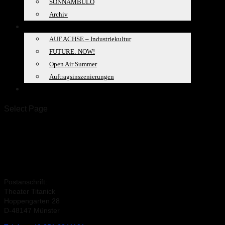
SONNAMBULO
Archiv
PROJEKTE
AUF ACHSE – Industriekultur
FUTURE: NOW!
Open Air Summer
Auftragsinszenierungen
SPACELAB
Select Page
Kontakt aufnehmen
Postanschrift:
Theater Titanick
Hoppengarten 28
D-48147 Münster