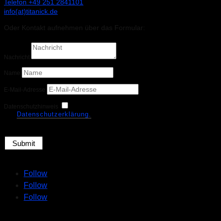
Telefon +49 251 2841101
info(at)titanick.de
Oder Kontakt aufnehmen über das Formular:
Nachricht
Name
E-Mail-Adresse
Bestätigung zur Kenntnisnahme
Datenschutzhinweis
der
Datenschutzerklärung.
Submit
Follow
Follow
Follow