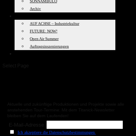
SONNAMBULO
Archiv
PROJEKTE
AUF ACHSE – Industriekultur
FUTURE: NOW!
Open Air Summer
Auftragsinszenierungen
SPACELAB
Select Page
Der Theater Titanick-Newsletter
Aktuelle und zukünftige Produktionen und Projekte sowie alle
anstehenden Tour-Termine: Mit dem Titanick-Newsletter
bleiben Sie auf dem Laufenden!
E-Mail-Adresse
Ich akzeptiere die Datenschutzbestimmungen.