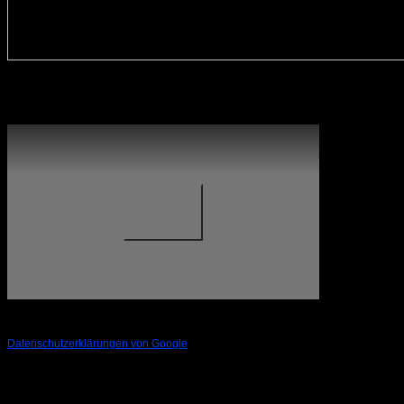
© Martin Jehnichen
Das Video wird von YouTube eingebettet und erst beim Klick
auf die Play-Taste geladen. Es gelten die
Datenschutzerklärungen von Google
.
© 2023 H. Teupel / Film & TV Produktion. Verwenden oder
Kopieren des Videos nur nach ausdrücklicher Genehmigung
von Theater Titanick.