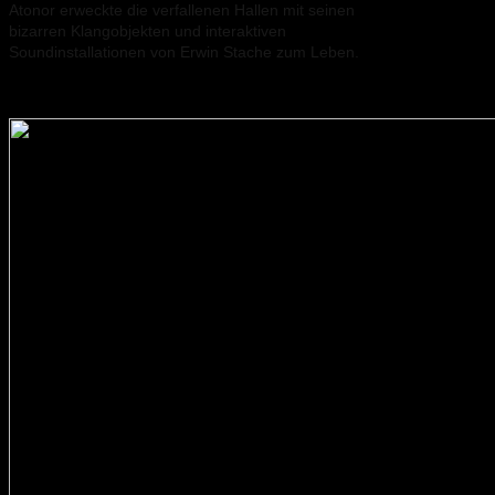
Atonor erweckte die verfallenen Hallen mit seinen
bizarren Klangobjekten und interaktiven
Soundinstallationen von Erwin Stache zum Leben.