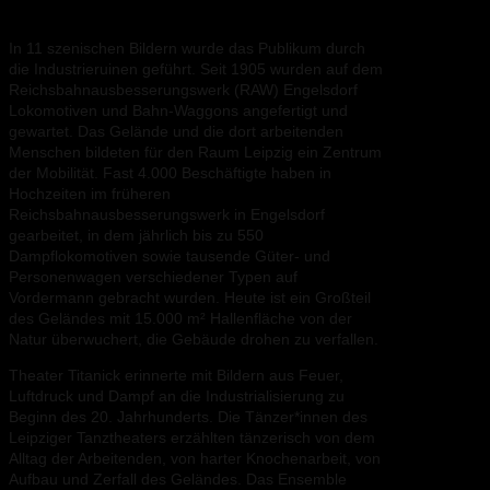
In 11 szenischen Bildern wurde das Publikum durch
die Industrieruinen geführt. Seit 1905 wurden auf dem
Reichsbahnausbesserungswerk (RAW) Engelsdorf
Lokomotiven und Bahn-Waggons angefertigt und
gewartet. Das Gelände und die dort arbeitenden
Menschen bildeten für den Raum Leipzig ein Zentrum
der Mobilität. Fast 4.000 Beschäftigte haben in
Hochzeiten im früheren
Reichsbahnausbesserungswerk in Engelsdorf
gearbeitet, in dem jährlich bis zu 550
Dampflokomotiven sowie tausende Güter- und
Personenwagen verschiedener Typen auf
Vordermann gebracht wurden.
Heute ist ein Großteil
des Geländes mit 15.000 m² Hallenfläche von der
Natur überwuchert, die Gebäude drohen zu verfallen.
Theater Titanick erinnerte mit Bildern aus Feuer,
Luftdruck und Dampf an die Industrialisierung zu
Beginn des 20. Jahrhunderts. Die Tänzer*innen des
Leipziger Tanztheaters erzählten tänzerisch von dem
Alltag der Arbeitenden, von harter Knochenarbeit, von
Aufbau und Zerfall des Geländes. Das Ensemble