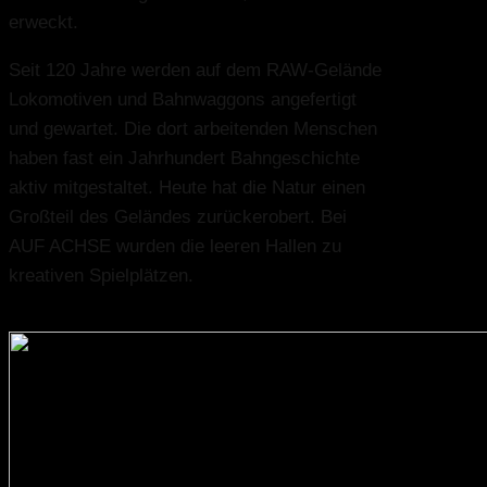
erweckt.
Seit 120 Jahre werden auf dem RAW-Gelände
Lokomotiven und Bahnwaggons angefertigt
und gewartet. Die dort arbeitenden Menschen
haben fast ein Jahrhundert Bahngeschichte
aktiv mitgestaltet. Heute hat die Natur einen
Großteil des Geländes zurückerobert. Bei
AUF ACHSE wurden die leeren Hallen zu
kreativen Spielplätzen.