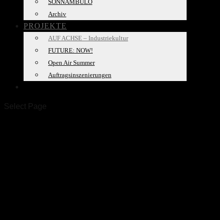
SONNAMBULO
Archiv
PROJEKTE
AUF ACHSE – Industriekultur
FUTURE: NOW!
Open Air Summer
Auftragsinszenierungen
SPACELAB
Select Page
AUF ACHSE