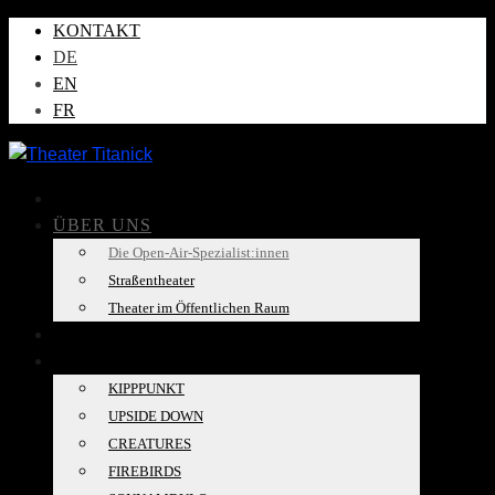
KONTAKT
DE
EN
FR
AKTUELLES
ÜBER UNS
Die Open-Air-Spezialist:innen
Straßentheater
Theater im Öffentlichen Raum
TOURKALENDER
PRODUKTIONEN
KIPPPUNKT
UPSIDE DOWN
CREATURES
FIREBIRDS