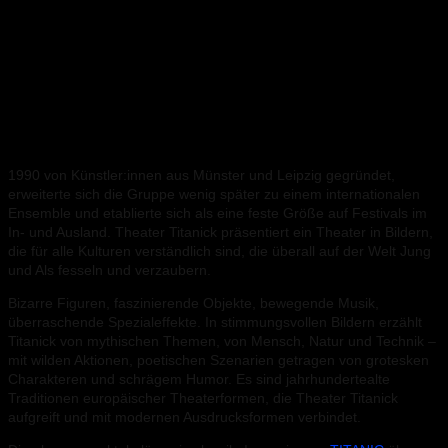
Theater Titanick gehört mit seinen
spektakulären Projekten und
Stadtinszenierungen zu den bedeutendsten
Open Air Theaterkompanien Europas
1990 von Künstler:innen aus Münster und Leipzig gegründet,
erweiterte sich die Gruppe wenig später zu einem internationalen
Ensemble und etablierte sich als eine feste Größe auf Festivals im
In- und Ausland. Theater Titanick präsentiert ein Theater in Bildern,
die für alle Kulturen verständlich sind, die überall auf der Welt Jung
und Als fesseln und verzaubern.
Bizarre Figuren, faszinierende Objekte, bewegende Musik,
überraschende Spezialeffekte. In stimmungsvollen Bildern erzählt
Titanick von mythischen Themen, von Mensch, Natur und Technik –
mit wilden Aktionen, poetischen Szenarien getragen von grotesken
Charakteren und schrägem Humor. Es sind jahrhundertealte
Traditionen europäischer Theaterformen, die Theater Titanick
aufgreift und mit modernen Ausdrucksformen verbindet.