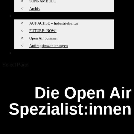
SONNAMBULO
Archiv
PROJEKTE
AUF ACHSE – Industriekultur
FUTURE: NOW!
Open Air Summer
Auftragsinszenierungen
SPACELAB
Select Page
Die Open Air
Spezialist:innen