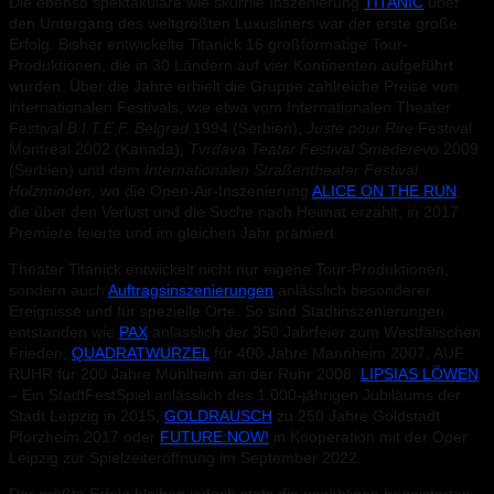
Die ebenso spektakuläre wie skurrile Inszenierung
TITANIC
über
den Untergang des weltgrößten Luxusliners war der erste große
Erfolg. Bisher entwickelte Titanick 16 großformatige Tour-
Produktionen, die in 30 Ländern auf vier Kontinenten aufgeführt
wurden. Über die Jahre erhielt die Gruppe zahlreiche Preise von
internationalen Festivals, wie etwa vom Internationalen Theater
Festival
B.I.T.E.F. Belgrad
1994 (Serbien),
Juste pour Rire
Festival
Montreal 2002 (Kanada),
Tvrđava Teatar Festival Smederevo
2009
(Serbien) und dem
Internationalen Straßentheater Festival
Holzminden,
wo die Open-Air-Inszenierung
ALICE ON THE RUN
,
die über den Verlust und die Suche nach Heimat erzählt, in 2017
Premiere feierte und im gleichen Jahr prämiert.
Theater Titanick entwickelt nicht nur eigene Tour-Produktionen,
sondern auch
Auftragsinszenierungen
anlässlich besonderer
Ereignisse und für spezielle Orte. So sind Stadtinszenierungen
entstanden wie
PAX
anlässlich der 350 Jahrfeier zum Westfälischen
Frieden,
QUADRATWURZEL
für 400 Jahre Mannheim 2007, AUF
RUHR für 200 Jahre Mühlheim an der Ruhr 2008,
LIPSIAS LÖWEN
– Ein StadtFestSpiel anlässlich des 1.000-jährigen Jubiläums der
Stadt Leipzig in 2015,
GOLDRAUSCH
zu 250 Jahre Goldstadt
Pforzheim 2017 oder
FUTURE:NOW!
in Kooperation mit der Oper
Leipzig zur Spielzeiteröffnung im September 2022.
Der größte Erfolg bleiben jedoch stets die unzähligen begeisterten