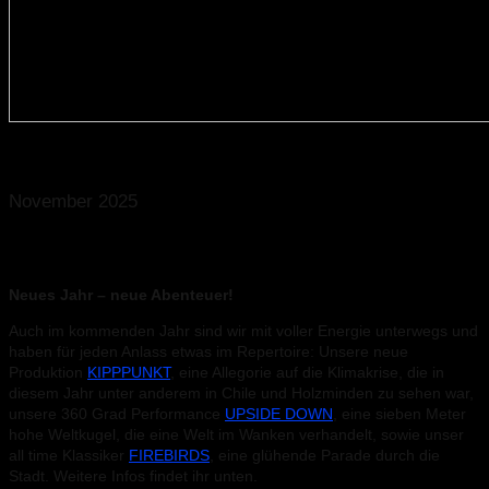
© Martin Jehnichen, metaorange, Leon Hirsch, Martin Jehnichen
November 2025
2026 – Wir sind bereit!
Neues Jahr – neue Abenteuer!
Auch im kommenden Jahr sind wir mit voller Energie unterwegs und
haben für jeden Anlass etwas im Repertoire: Unsere neue
Produktion
KIPPPUNKT
, eine Allegorie auf die Klimakrise, die in
diesem Jahr unter anderem in Chile und Holzminden zu sehen war,
unsere 360 Grad Performance
UPSIDE DOWN
, eine sieben Meter
hohe Weltkugel, die eine Welt im Wanken verhandelt, sowie unser
all time Klassiker
FIREBIRDS
, eine glühende Parade durch die
Stadt. Weitere Infos findet ihr unten.