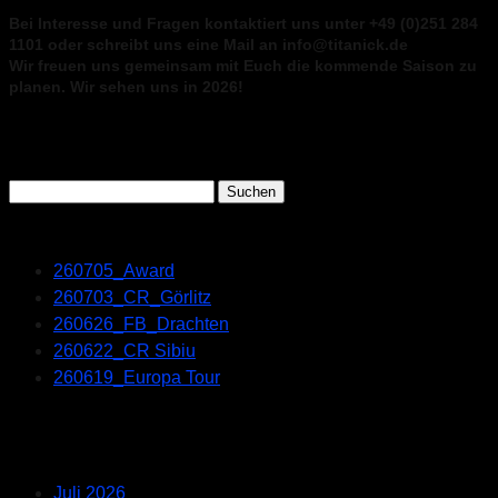
Bei Interesse und Fragen kontaktiert uns unter +49 (0)251 284
1101 oder schreibt uns eine Mail an info@titanick.de
Wir freuen uns gemeinsam mit Euch die kommende Saison zu
planen. Wir sehen uns in 2026!
Search
Suchen
nach:
Recent Posts
260705_Award
260703_CR_Görlitz
260626_FB_Drachten
260622_CR Sibiu
260619_Europa Tour
Recent Comments
Archives
Juli 2026