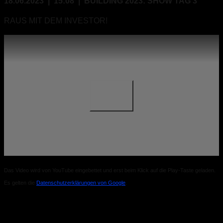
18.06.2023 | 15:08 | BUILDING 2023: SHOW TAG 3
RAUS MIT DEM INVESTOR!
Das Video wird von YouTube eingebettet und erst beim Klick auf die Play-Taste geladen.
Es gelten die
Datenschutzerklärungen von Google
.