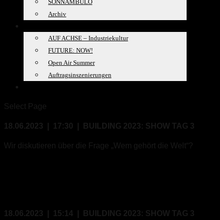
SONNAMBULO
Archiv
PROJEKTE
AUF ACHSE – Industriekultur
FUTURE: NOW!
Open Air Summer
Auftragsinszenierungen
SPACELAB
Select Page
18.06.2023 | 17:30 | BUILDING 2023: SHOW TAG 3
Wir diskutieren über die Frage „Wem gehört die Welt“?
18.06.2023 | 15:14 | BUILDING 2023: SHOW TAG 3