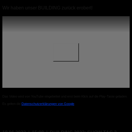
Wir haben unser BUILDING zurück erobert!
Das Video wird von YouTube eingebettet und erst beim Klick auf die Play-Taste geladen.
Es gelten die
Datenschutzerklärungen von Google
.