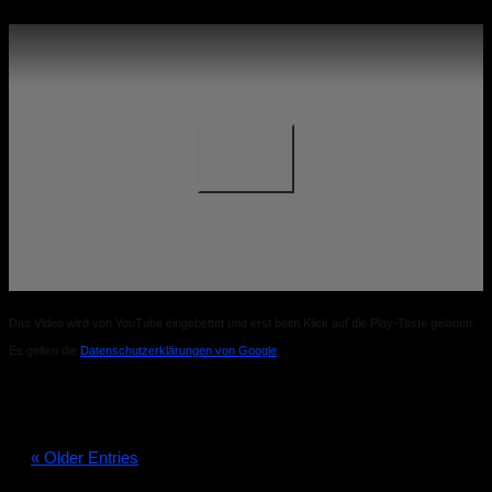
Das Video wird von YouTube eingebettet und erst beim Klick auf die Play-Taste geladen.
Es gelten die
Datenschutzerklärungen von Google
.
« Older Entries