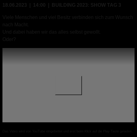
18.06.2023 | 14:00 | BUILDING 2023: SHOW TAG 3
Viele Menschen und viel Besitz verbinden sich zum Wunsch
nach Macht.
Und dabei haben wir das alles selbst gewollt.
Oder?
Das Video wird von YouTube eingebettet und erst beim Klick auf die Play-Taste geladen.