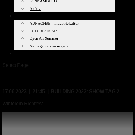
SONNAMBULO
Archiv
PROJEKTE
AUF ACHSE – Industriekultur
FUTURE: NOW!
Open Air Summer
Auftragsinszenierungen
SPACELAB
Select Page
17.06.2023, 21:45
17.06.2023 | 21:45 | BUILDING 2023: SHOW TAG 2
Wir feiern Richtfest