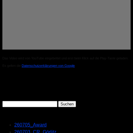
Das Video wird von YouTube eingebettet und erst beim Klick auf die Play-Taste geladen.
Es gelten die
Datenschutzerklärungen von Google
.
Search
Suchen
nach:
Recent Posts
260705_Award
260703_CR_Görlitz