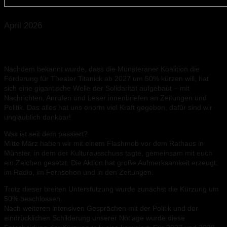
April 2026
Die letzten Monate waren turbulent.
Nachdem bekannt wurde, dass die Münsteraner Koalition die
Förderung für Theater Titanick ab 2027 um 50% kürzen will, hat
sich eine gigantische Welle der Solidarität aufgebaut – mit
Nachrichten, Anrufen und Leser:innenbriefen an Zeitungen und
Politik. Das alles hat uns enorm viel Kraft gegeben, dafür sind wir
unglaublich dankbar!
Was ist seit dem passiert?
Mitte März haben wir mit einem Flashmob vor dem Rathaus in
Münster, in dem der Kulturausschuss tagte, gemeinsam mit euch
ein Zeichen gesetzt. Die Aktion hat große Aufmerksamkeit erzeugt:
im Radio, im Fernsehen und in den Zeitungen.
Trotz dieser breiten Unterstützung wurde zunächst die Kürzung um
50% beschlossen.
Nach weiteren intensiven Gesprächen mit der Politik und der
eindrücklichen Schilderung unserer Notlage wurde diese