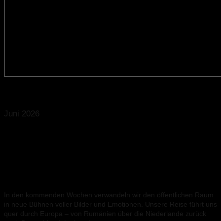
© Sebastian Stahrl
Juni 2026
Die Koffer sind gepackt, das
Bühnenbild verladen und das
Ensemble steht in den Startlöchern:
Wir gehen auf Europa-Tournee!
In den kommenden Wochen verwandeln wir den öffentlichen Raum
in neue Bühnen voller Bilder und Emotionen. Unsere Reise führt uns
quer durch Europa – von Rumänien über die Niederlande zurück