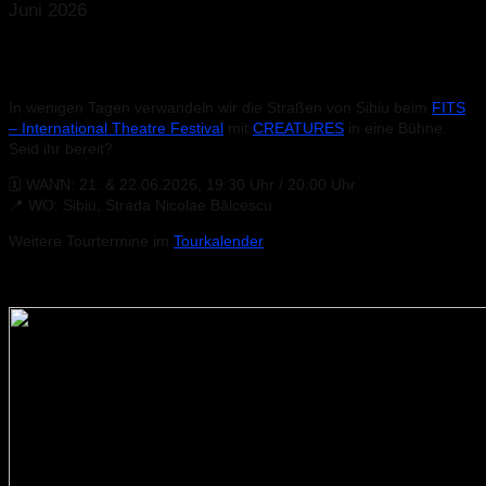
Juni 2026
Nächster Halt: Rumänien!
In wenigen Tagen verwandeln wir die Straßen von Sibiu beim
FITS
– International Theatre Festival
mit
CREATURES
in eine Bühne.
Seid ihr bereit?
🗓️ WANN: 21. & 22.06.2026, 19:30 Uhr / 20:00 Uhr
📍 WO: Sibiu, Strada Nicolae Bălcescu
Weitere Tourtermine im
Tourkalender