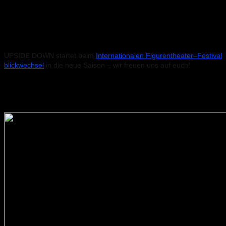
UPSIDE DOWN
Klosterbergegarten
Beginn: 21:20 Uhr
UPSIDE DOWN startet beim
Internationalen Figurentheater–Festival
blickwechsel
in die neue Saison – wir freuen uns auf euch!