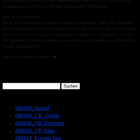
Entscheidung der Kürzung teilweise korrigiert: Für 2027 und 2028
erhalten wir nun etwa 70% der bisherigen Förderung.
Wie geht es weiter?
Diese Entscheidung ist eine wichtige Entlastung, aber die Situation
bleibt angespannt und herausfordernd. Wir werden die kommenden
Jahre nutzen, um unsere geplanten Projekte zu realisieren, neue
Perspektiven zu entwickeln und weiterhin für Theater im öffentlichen
Raum einzustehen.
Danke für euren Support ❤️
Search
Suchen
nach:
Recent Posts
260705_Award
260703_CR_Görlitz
260626_FB_Drachten
260622_CR Sibiu
260619_Europa Tour