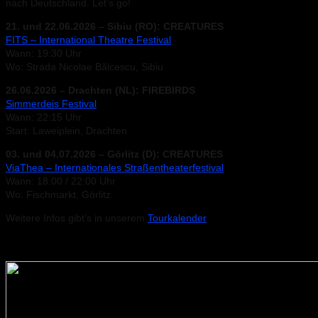
nach Deutschland. Let’s go!
21. und 22.06.2026 – Sibiu (RO): CREATURES
FITS – International Theatre Festival
Wann: 19:30 Uhr
Wo: Strada Nicolae Bălcescu, Sibiu
26.06.2026 – Drachten (NL): FIREBIRDS
Simmerdeis Festival
Wann: 22:15 Uhr
Start: Laweiplein, Drachten
03. und 04.07.2026 – Görlitz (D): CREATURES
ViaThea – Internationales Straßentheaterfestival
Wann: 18:00 / 22:00 Uhr
Wo: Fischmarkt, Görlitz
Weitere Infos gibt’s in unserem
Tourkalender