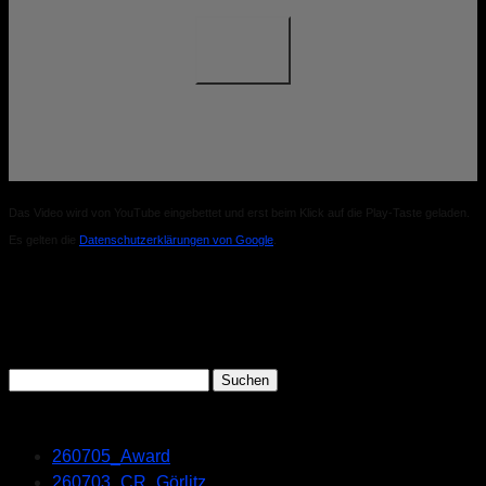
Das Video wird von YouTube eingebettet und erst beim Klick auf die Play-Taste geladen.
Es gelten die
Datenschutzerklärungen von Google
.
Search
Suchen
nach:
Recent Posts
260705_Award
260703_CR_Görlitz