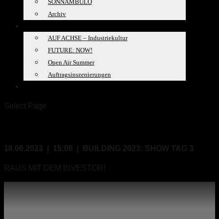
SONNAMBULO
Archiv
PROJEKTE
AUF ACHSE – Industriekultur
FUTURE: NOW!
Open Air Summer
Auftragsinszenierungen
SPACELAB
Select Page
18.06.2023, 15:08
18.06.2023 | 15:08 | BUILDING 2023: SHOW TAG 3
RAUS MIT DEM INVESTOR!