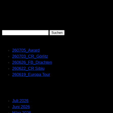
Search
Suchen
nach:
Recent Posts
260705_Award
260703_CR_Görlitz
260626_FB_Drachten
260622_CR Sibiu
260619_Europa Tour
Recent Comments
Archives
Juli 2026
Juni 2026
März 2026