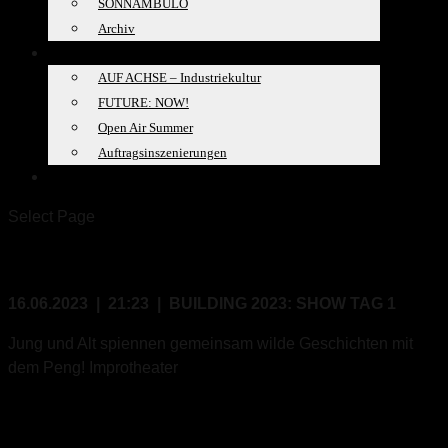
SONNAMBULO
Archiv
PROJEKTE
AUF ACHSE – Industriekultur
FUTURE: NOW!
Open Air Summer
Auftragsinszenierungen
SPACELAB
Select Page
16.06.2023, 21:23
16.06.2023 | 21:23 | BUILDING 2023: SHOW TAG 1
Jung und Alt spiennen gemeinsam wilde Geschichten mit
dem Peng! Improtheater