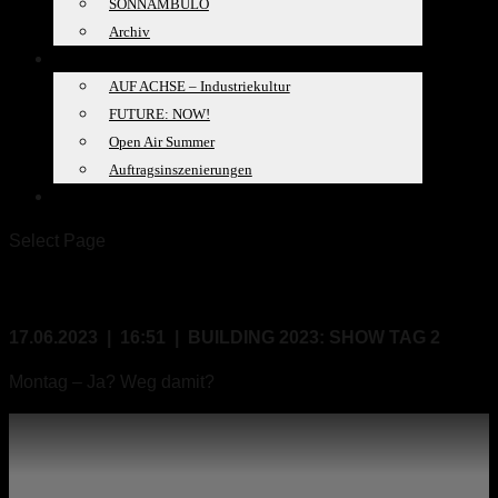
SONNAMBULO
Archiv
PROJEKTE
AUF ACHSE – Industriekultur
FUTURE: NOW!
Open Air Summer
Auftragsinszenierungen
SPACELAB
Select Page
17.06.2023, 16:51
17.06.2023 | 16:51 | BUILDING 2023: SHOW TAG 2
Montag – Ja? Weg damit?