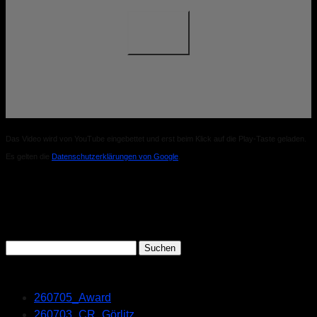
Das Video wird von YouTube eingebettet und erst beim Klick auf die Play-Taste geladen.
Es gelten die
Datenschutzerklärungen von Google
.
Search
Suchen
nach:
Recent Posts
260705_Award
260703_CR_Görlitz