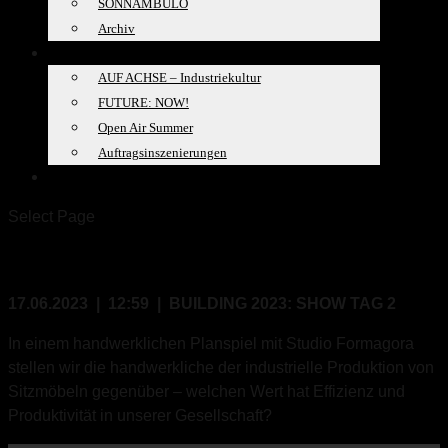
SONNAMBULO
Archiv
PROJEKTE
AUF ACHSE – Industriekultur
FUTURE: NOW!
Open Air Summer
Auftragsinszenierungen
SPACELAB
Select Page
17.06.2023, 12:59
17.06.2023 | 12:59 | BUILDING 2023: SHOW TAG 2
In einem handwerklichen Planspiel mit Studio Formagora
stellen wir die handwerkliche der industrielle Produktion von
Sitzmöbeln gegenüber – welchen Wert hat Effizienz und
Produktivität in unserer Gesellschaft?