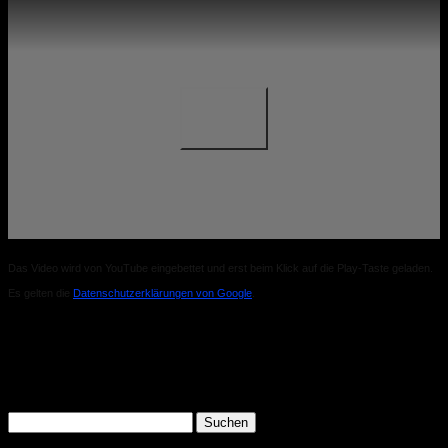
Das Video wird von YouTube eingebettet und erst beim Klick auf die Play-Taste geladen.
Es gelten die
Datenschutzerklärungen von Google
.
Search
Suchen
nach: