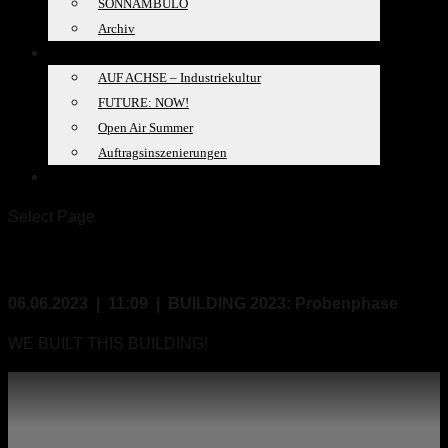
SONNAMBULO
Archiv
PROJEKTE
AUF ACHSE – Industriekultur
FUTURE: NOW!
Open Air Summer
Auftragsinszenierungen
SPACELAB
Select Page
06.06.2023, 11:09
06.06.2023 | 11:09 | BUILDING 2023: Probenphase
WE BUILT THIS BUILDING!