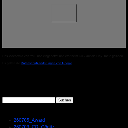
Das Video wird von YouTube eingebettet und erst beim Klick auf die Play-Taste geladen.
Es gelten die
Datenschutzerklärungen von Google
.
Search
Suchen
nach:
Recent Posts
260705_Award
260703_CR_Görlitz