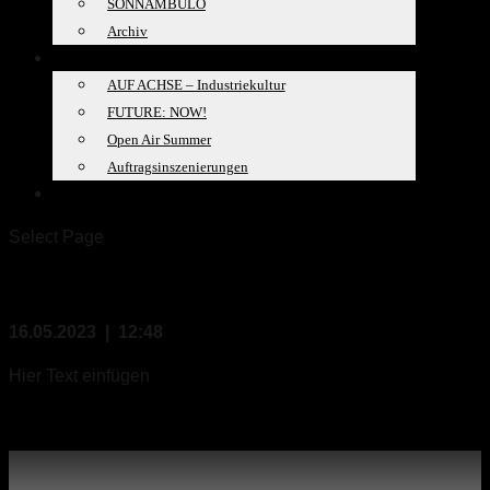
SONNAMBULO
Archiv
PROJEKTE
AUF ACHSE – Industriekultur
FUTURE: NOW!
Open Air Summer
Auftragsinszenierungen
SPACELAB
Select Page
Building Maske
16.05.2023 | 12:48
Hier Text einfügen