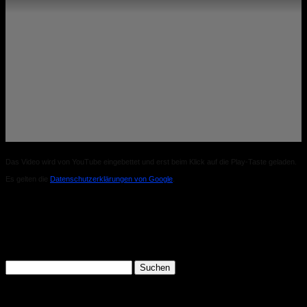
Das Video wird von YouTube eingebettet und erst beim Klick auf die Play-Taste geladen.
Es gelten die
Datenschutzerklärungen von Google
.
Search
Suchen
nach:
Recent Posts